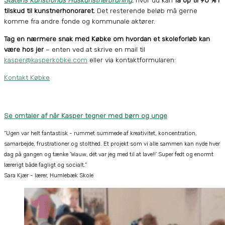
Statens Kunstfonds Huskunstnerordning
, hvor du kan
få op til 90 % i
tilskud til kunstnerhonoraret.
Det resterende beløb må gerne
komme fra andre fonde og kommunale aktører.
Tag en nærmere snak med Købke om hvordan et skoleforløb kan
være hos jer
– enten ved at skrive en mail til
kasper@kasperkobke.com
eller via kontaktformularen:
Kontakt Købke
Se omtaler af når Kasper tegner med børn og unge
“Ugen var helt fantastisk - rummet summede af kreativitet, koncentration,
samarbejde, frustrationer og stolthed. Et projekt som vi alle sammen kan nyde hver
dag på gangen og tænke ’Wauw, dét var jeg med til at lave!!’ Super fedt og enormt
lærerigt både fagligt og socialt.”
Sara Kjær - lærer, Humlebæk Skole