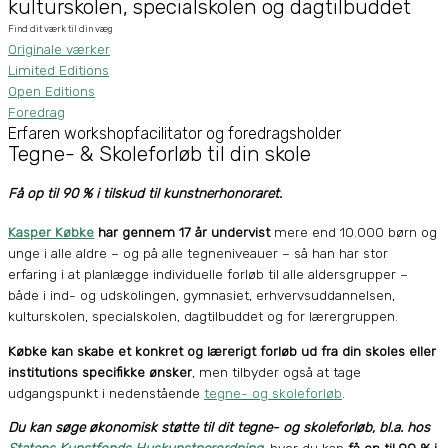
kulturskolen, specialskolen og dagtilbuddet
Find dit værk til din væg
Originale værker
Limited Editions
Open Editions
Foredrag
Erfaren workshopfacilitator og foredragsholder
Tegne- & Skoleforløb til din skole
Få op til 90 % i tilskud til kunstnerhonoraret.
Kasper Købke
har gennem 17 år undervist
mere end 10.000 børn og
unge i alle aldre – og på alle tegneniveauer – så han har stor
erfaring i at planlægge individuelle forløb til alle aldersgrupper –
både i ind- og udskolingen, gymnasiet, erhvervsuddannelsen,
kulturskolen, specialskolen, dagtilbuddet og for lærergruppen.
Købke kan skabe et konkret og lærerigt forløb ud fra din skoles eller
institutions specifikke ønsker
,
men tilbyder også at tage
udgangspunkt i nedenstående
tegne- og skoleforløb
.
Du kan søge økonomisk støtte til dit tegne- og skoleforløb, bl.a. hos