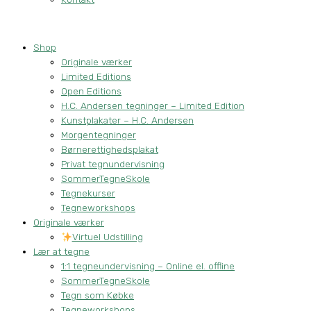
Shop
Originale værker
Limited Editions
Open Editions
H.C. Andersen tegninger – Limited Edition
Kunstplakater – H.C. Andersen
Morgentegninger
Børnerettighedsplakat
Privat tegnundervisning
SommerTegneSkole
Tegnekurser
Tegneworkshops
Originale værker
Virtuel Udstilling
Lær at tegne
1:1 tegneundervisning – Online el. offline
SommerTegneSkole
Tegn som Købke
Tegneworkshops