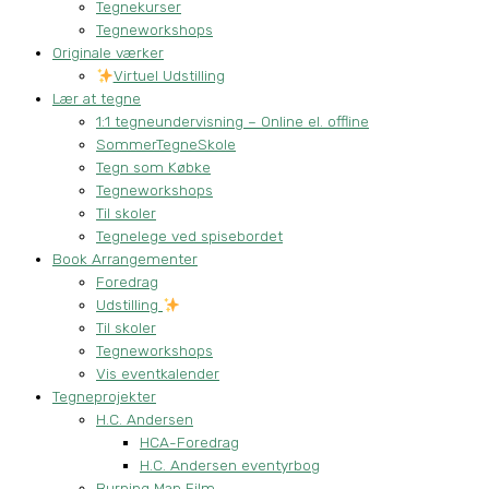
Tegnekurser
Tegneworkshops
Originale værker
Virtuel Udstilling
Lær at tegne
1:1 tegneundervisning – Online el. offline
SommerTegneSkole
Tegn som Købke
Tegneworkshops
Til skoler
Tegnelege ved spisebordet
Book Arrangementer
Foredrag
Udstilling
Til skoler
Tegneworkshops
Vis eventkalender
Tegneprojekter
H.C. Andersen
HCA-Foredrag
H.C. Andersen eventyrbog
Burning Man Film