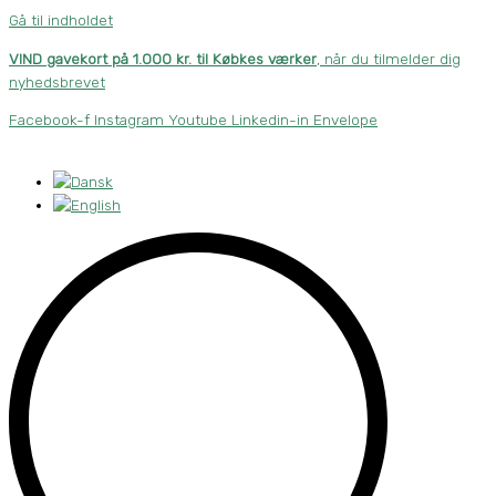
Gå til indholdet
VIND gavekort på 1.000 kr. til Købkes værker
, når du tilmelder dig
nyhedsbrevet
Facebook-f
Instagram
Youtube
Linkedin-in
Envelope