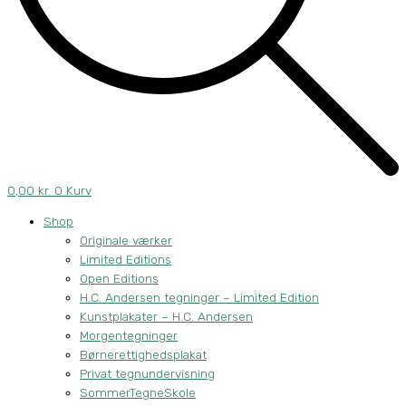
0,00
kr.
0
Kurv
Shop
Originale værker
Limited Editions
Open Editions
H.C. Andersen tegninger – Limited Edition
Kunstplakater – H.C. Andersen
Morgentegninger
Børnerettighedsplakat
Privat tegnundervisning
SommerTegneSkole