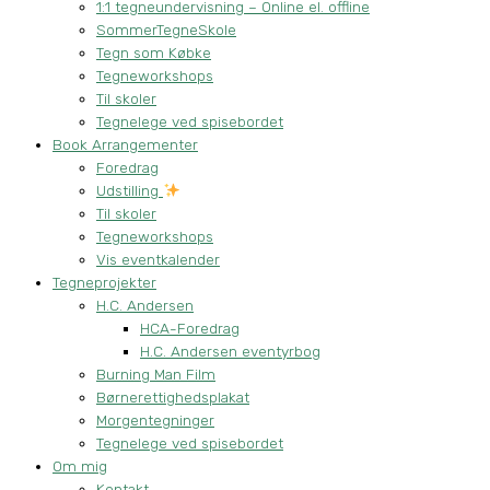
1:1 tegneundervisning – Online el. offline
SommerTegneSkole
Tegn som Købke
Tegneworkshops
Til skoler
Tegnelege ved spisebordet
Book Arrangementer
Foredrag
Udstilling
Til skoler
Tegneworkshops
Vis eventkalender
Tegneprojekter
H.C. Andersen
HCA-Foredrag
H.C. Andersen eventyrbog
Burning Man Film
Børnerettighedsplakat
Morgentegninger
Tegnelege ved spisebordet
Om mig
Kontakt