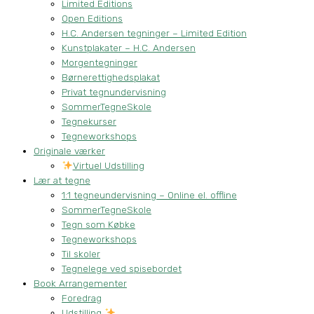
Limited Editions
Open Editions
H.C. Andersen tegninger – Limited Edition
Kunstplakater – H.C. Andersen
Morgentegninger
Børnerettighedsplakat
Privat tegnundervisning
SommerTegneSkole
Tegnekurser
Tegneworkshops
Originale værker
Virtuel Udstilling
Lær at tegne
1:1 tegneundervisning – Online el. offline
SommerTegneSkole
Tegn som Købke
Tegneworkshops
Til skoler
Tegnelege ved spisebordet
Book Arrangementer
Foredrag
Udstilling