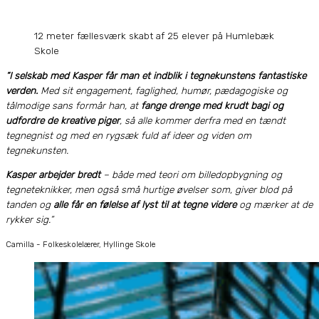
12 meter fællesværk skabt af 25 elever på Humlebæk
Skole
“I selskab med Kasper får man et indblik i tegnekunstens fantastiske
verden.
Med sit engagement, faglighed, humør, pædagogiske og
tålmodige sans formår han, at
fange drenge med krudt bagi og
udfordre de kreative piger
, så alle kommer derfra med en tændt
tegnegnist og med en rygsæk fuld af ideer og viden om
tegnekunsten.
Kasper arbejder bredt
– både med teori om billedopbygning og
tegneteknikker, men også små hurtige øvelser som, giver blod på
tanden og
alle får en følelse af lyst til at tegne videre
og mærker at de
rykker sig.”
Camilla - Folkeskolelærer, Hyllinge Skole