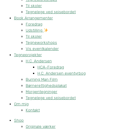
Til skoler
Tegnelege ved spisebordet
Book Arrangementer
Foredrag
Udstilling
Til skoler
Tegneworkshops
Vis eventkalender
Tegneprojekter
H.C. Andersen
HCA-Foredrag
H.C. Andersen eventyrbog
Burning Man Film
Børnerettighedsplakat
Morgentegninger
Tegnelege ved spisebordet
Om mig
Kontakt
Shop
Originale værker