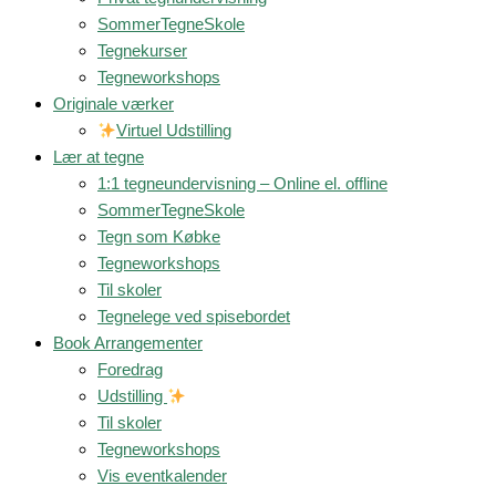
SommerTegneSkole
Tegnekurser
Tegneworkshops
Originale værker
Virtuel Udstilling
Lær at tegne
1:1 tegneundervisning – Online el. offline
SommerTegneSkole
Tegn som Købke
Tegneworkshops
Til skoler
Tegnelege ved spisebordet
Book Arrangementer
Foredrag
Udstilling
Til skoler
Tegneworkshops
Vis eventkalender