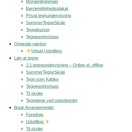
Morgentegninger
Børnerettighedsplakat
Privat tegnundervisning
SommerTegneSkole
Tegnekurser
Tegneworkshops
Originale værker
Virtuel Udstilling
Lær at tegne
1:1 tegneundervisning – Online el. offline
SommerTegneSkole
Tegn som Købke
Tegneworkshops
Til skoler
Tegnelege ved spisebordet
Book Arrangementer
Foredrag
Udstilling
Til skoler