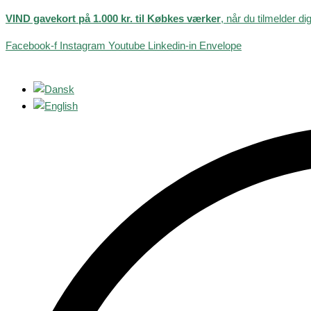
Gå
Products
VIND gavekort på 1.000 kr. til Købkes værker
, når du tilmelder di
til
search
indholdet
Facebook-f
Instagram
Youtube
Linkedin-in
Envelope