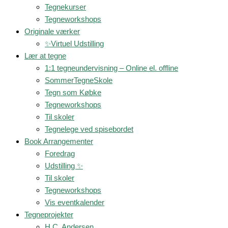
Tegnekurser
Tegneworkshops
Originale værker
✨Virtuel Udstilling
Lær at tegne
1:1 tegneundervisning – Online el. offline
SommerTegneSkole
Tegn som Købke
Tegneworkshops
Til skoler
Tegnelege ved spisebordet
Book Arrangementer
Foredrag
Udstilling ✨
Til skoler
Tegneworkshops
Vis eventkalender
Tegneprojekter
H.C. Andersen