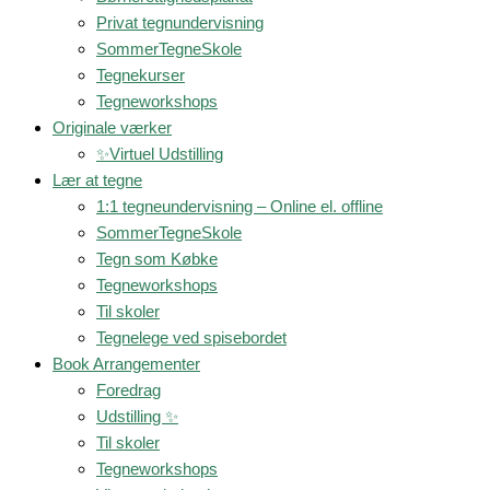
Privat tegnundervisning
SommerTegneSkole
Tegnekurser
Tegneworkshops
Originale værker
✨Virtuel Udstilling
Lær at tegne
1:1 tegneundervisning – Online el. offline
SommerTegneSkole
Tegn som Købke
Tegneworkshops
Til skoler
Tegnelege ved spisebordet
Book Arrangementer
Foredrag
Udstilling ✨
Til skoler
Tegneworkshops